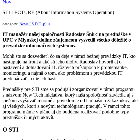
Nov
STI LECTURE (About Information Systems Operation)
category:
News I.S.D.D. plus
IT manažér našej spoločnosti Radoslav Šnirc na prednáške v
UPC v Mlynskej doline záujemcom vysvetlil všetko dôležité o
prevádzke informačných systémov.
Mohli ste sa dozvedieť, čo sa deje v rámci bežnej prevádzky IT, kto
nastupuje na front a aké sú jeho úlohy. Radoslav hovoril aj o
nastavení a dohladovaní IT, rôznych prístupoch k problematike,
monitoringu a najmä o tom, ako problémom s prevádzkou IT
predchádzať, a nie ich hasiť.
Prednášky pre STI sme sa podujali zorganizovať v rámci programu
s názvom New Tech iniciatíva, ktorý naša spoločnosť zaviedla aj s
cieľom zvyšovať renomé a povedomie o IT u našich zákazníkov, ale
aj všetkých, ktorí s novými technológiami pracujú. V rámci tohto
programu máme v pláne aj do budúcna realizovať podobné typy
prednášok či iných aktivít.
O STI