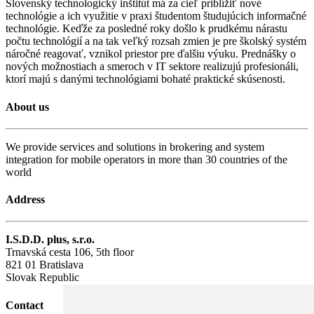
Slovenský technologický inštitút má za cieľ priblížiť nové
technológie a ich využitie v praxi študentom študujúcich informačné
technológie. Keďže za posledné roky došlo k prudkému nárastu
počtu technológií a na tak veľký rozsah zmien je pre školský systém
náročné reagovať, vznikol priestor pre ďalšiu výuku. Prednášky o
nových možnostiach a smeroch v IT sektore realizujú profesionáli,
ktorí majú s danými technológiami bohaté praktické skúsenosti.
About us
We provide services and solutions in brokering and system
integration for mobile operators in more than 30 countries of the
world
Address
I.S.D.D. plus, s.r.o.
Trnavská cesta 106, 5th floor
821 01 Bratislava
Slovak Republic
Contact