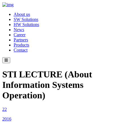
About us
SW Solutions
HW Solutions
News
Career
Partners
Products
Contact
STI LECTURE (About
Information Systems
Operation)
22
2016