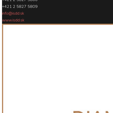
+421 2 5827 5809
info@isdd.sk
www.isdd.sk