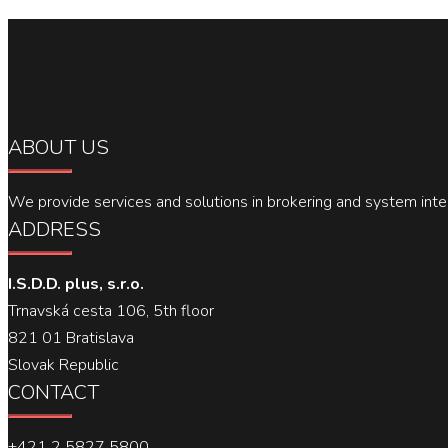
ABOUT US
We provide services and solutions in brokering and system inte
ADDRESS
I.S.D.D. plus, s.r.o.
Trnavská cesta 106, 5th floor
821 01 Bratislava
Slovak Republic
CONTACT
+421 2 5827 5800